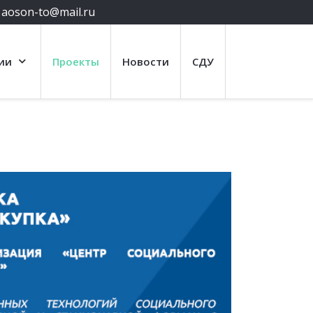
aoson-to@mail.ru
ии
Проекты
Новости
СДУ