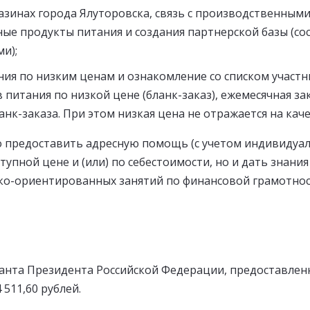
азинах города Ялуторовска, связь с производственным
ые продукты питания и создания партнерской базы (со
и);
ния по низким ценам и ознакомление со списком участ
питания по низкой цене (бланк-заказ), ежемесячная за
анк-заказа. При этом низкая цена не отражается на кач
о предоставить адресную помощь (с учетом индивидуал
упной цене и (или) по себестоимости, но и дать знани
ко-ориентированных занятий по финансовой грамотнос
ранта Президента Российской Федерации, предоставлен
511,60 рублей.