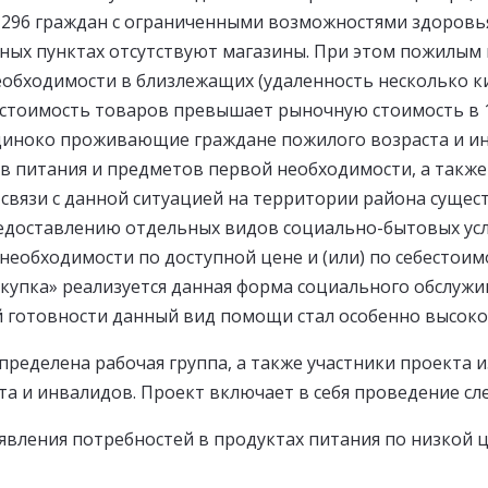
1 296 граждан с ограниченными возможностями здоровья
енных пунктах отсутствуют магазины. При этом пожилым
обходимости в близлежащих (удаленность несколько ки
тоимость товаров превышает рыночную стоимость в 1,5 
одиноко проживающие граждане пожилого возраста и и
ов питания и предметов первой необходимости, а такж
 связи с данной ситуацией на территории района сущес
доставлению отдельных видов социально-бытовых услуг
необходимости по доступной цене и (или) по себестои
окупка» реализуется данная форма социального обслуж
 готовности данный вид помощи стал особенно высок
ределена рабочая группа, а также участники проекта и
а и инвалидов. Проект включает в себя проведение с
вления потребностей в продуктах питания по низкой ц