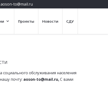
aoson-to@mail.ru
ии
Проекты
Новости
СДУ
СТИ
ма социального обслуживания населения
 нашу почту:
aoson-to@mail.ru
.
С вами