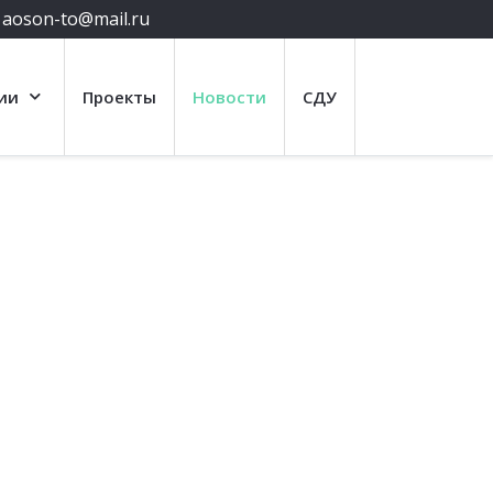
aoson-to@mail.ru
ии
Проекты
Новости
СДУ