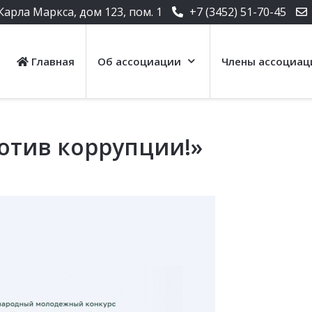
Карла Маркса, дом 123, пом. 1
+7 (3452) 51-70-45
Главная
Об ассоциации
Члены ассоциац
отив коррупции!»